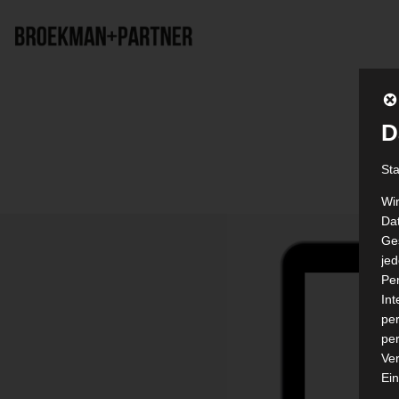
D
St
Wi
Dat
Ges
je
Pe
In
per
per
Ver
Ein