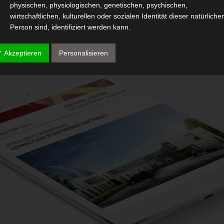
physischen, physiologischen, genetischen, psychischen,
wirtschaftlichen, kulturellen oder sozialen Identität dieser natürliche
Person sind, identifiziert werden kann.
b) betroffene Person
✓ Akzeptieren
Personalisieren
Betroffene Person ist jede identifizierte oder identifizierbare natürli
Person, deren personenbezogene Daten von dem für die Verarbeit
Verantwortlichen verarbeitet werden.
c) Verarbeitung
Verarbeitung ist jeder mit oder ohne Hilfe automatisierter Verfahren
ausgeführte Vorgang oder jede solche Vorgangsreihe im
Zusammenhang mit personenbezogenen Daten wie das Erheben, 
Erfassen, die Organisation, das Ordnen, die Speicherung, die
Anpassung oder Veränderung, das Auslesen, das Abfragen, die
Verwendung, die Offenlegung durch Übermittlung, Verbreitung oder
eine andere Form der Bereitstellung, den Abgleich oder die
Verknüpfung, die Einschränkung, das Löschen oder die Vernichtung
d) Einschränkung der Verarbeitung