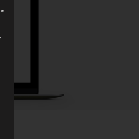
on,
n