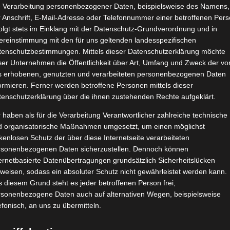
e Verarbeitung personenbezogener Daten, beispielsweise des Namens,
 Anschrift, E-Mail-Adresse oder Telefonnummer einer betroffenen Pers
olgt stets im Einklang mit der Datenschutz-Grundverordnung und in
ereinstimmung mit den für uns geltenden landesspezifischen
tenschutzbestimmungen. Mittels dieser Datenschutzerklärung möchte
ser Unternehmen die Öffentlichkeit über Art, Umfang und Zweck der vo
s erhobenen, genutzten und verarbeiteten personenbezogenen Daten
ormieren. Ferner werden betroffene Personen mittels dieser
tenschutzerklärung über die ihnen zustehenden Rechte aufgeklärt.
 haben als für die Verarbeitung Verantwortlicher zahlreiche technische
d organisatorische Maßnahmen umgesetzt, um einen möglichst
kenlosen Schutz der über diese Internetseite verarbeiteten
rsonenbezogenen Daten sicherzustellen. Dennoch können
ernetbasierte Datenübertragungen grundsätzlich Sicherheitslücken
weisen, sodass ein absoluter Schutz nicht gewährleistet werden kann.
 diesem Grund steht es jeder betroffenen Person frei,
rsonenbezogene Daten auch auf alternativen Wegen, beispielsweise
efonisch, an uns zu übermitteln.