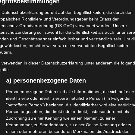
egriffsbestimmungen
 Datenschutzerklärung beruht auf den Begrifflichkeiten, die durch den
ropäischen Richtlinien- und Verordnungsgeber beim Erlass der
tenschutz-Grundverordnung (DS-GVO) verwendet wurden. Unsere
enschutzerklärung soll sowohl für die Öffentlichkeit als auch für unser
rchitektur- und Ingenieurbüros Rübsam
nden und Geschäftspartner einfach lesbar und verständlich sein. Um d
en und Auszeichnungen.
gewährleisten, möchten wir vorab die verwendeten Begrifflichkeiten
äutern.
onzipierter und regelmäßig versende
r verwenden in dieser Datenschutzerklärung unter anderem die folgen
riffe:
jekte und Neuheiten des Büros.
a) personenbezogene Daten
Kurztexte vermitteln einen schnellen Üb
Personenbezogene Daten sind alle Informationen, die sich auf eine
identifizierte oder identifizierbare natürliche Person (im Folgenden
ren.
"betroffene Person") beziehen. Als identifizierbar wird eine natürlich
Person angesehen, die direkt oder indirekt, insbesondere mittels
Zuordnung zu einer Kennung wie einem Namen, zu einer
Kennnummer, zu Standortdaten, zu einer Online-Kennung oder zu
einem oder mehreren besonderen Merkmalen, die Ausdruck der