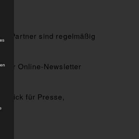
e
en Partner sind regelmäßig
ies
ter Online-Newsletter
den
erblick für Presse,
e