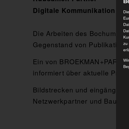
B
Digitale Kommunikation
Die
Eu
Da
Dat
Die Arbeiten des Bochumer A
Ku
Gegenstand von Publikation
zu 
erl
Ein von BROEKMAN+PARTNER k
Wi
Beg
informiert über aktuelle Pro
Bildstrecken und eingängige 
Netzwerkpartner und Bauher