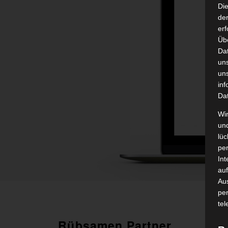
Di
der
erf
Üb
Da
un
un
inf
Da
Wir
un
lüc
pe
Int
auf
Aus
pe
tel
Rübsamen Partner