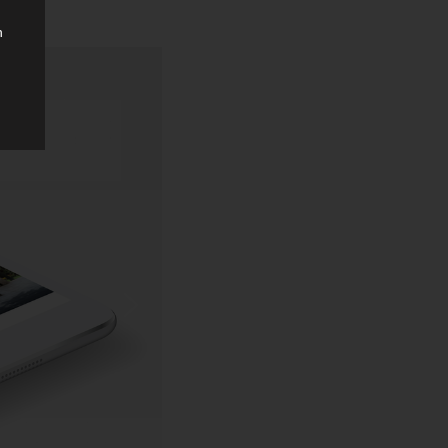
n
che
ung
das
.