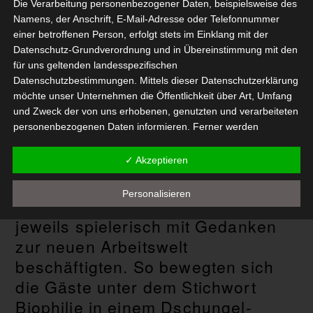
Wie werden wir in Zukunft
Die Verarbeitung personenbezogener Daten, beispielsweise des
arbeiten? Angesichts der aktuellen
Namens, der Anschrift, E-Mail-Adresse oder Telefonnummer
einer betroffenen Person, erfolgt stets im Einklang mit der
Veränderungen stellt sich diese
Datenschutz-Grundverordnung und in Übereinstimmung mit den
Frage mehr denn je. Gemeinsam
für uns geltenden landesspezifischen
mit Partnern und Freunden hat das
Datenschutzbestimmungen. Mittels dieser Datenschutzerklärung
möchte unser Unternehmen die Öffentlichkeit über Art, Umfang
Architekturbüro aib einen
und Zweck der von uns erhobenen, genutzten und verarbeiteten
optimistischen Ausblick gewagt.
personenbezogenen Daten informieren. Ferner werden
Beim entspannten Get-together am
betroffene Personen mittels dieser Datenschutzerklärung über
die ihnen zustehenden Rechte aufgeklärt.
Bürostandort in Duisburg gab es
✓ Akzeptieren
unter dem Motto New Work
Wir haben als für die Verarbeitung Verantwortlicher zahlreiche
Personalisieren
technische und organisatorische Maßnahmen umgesetzt, um
verschiedene Stationen, die sich
einen möglichst lückenlosen Schutz der über diese Internetseite
jeweils spielerisch mit Gedanken
verarbeiteten personenbezogenen Daten sicherzustellen.
zur neuen Arbeitswelt
Dennoch können Internetbasierte Datenübertragungen
grundsätzlich Sicherheitslücken aufweisen, sodass ein absoluter
beschäftigten. So bewegten sich
Schutz nicht gewährleistet werden kann. Aus diesem Grund
die Gäste unter dem Stichwort
steht es jeder betroffenen Person frei, personenbezogene
Biophilie in einem Dschungel-
Daten auch auf alternativen Wegen, beispielsweise telefonisch,